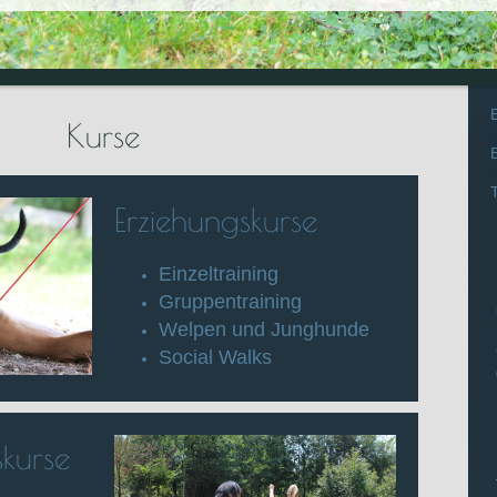
Kurse
Erziehungskurse
Einzeltraining
Gruppentraining
Welpen und Junghunde
Social Walks
skurse