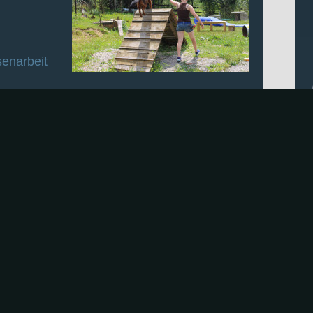
enarbeit
 Reizangel
ier gehts zu den Trainingszeiten