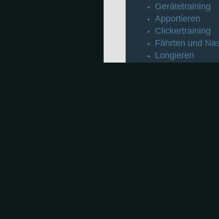
Gerätetraining
Apportieren
Clickertraining
Fährten und Nas
Longieren
Spielen mit der
Treibball
uvm.
h